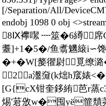
[/Separation/All/DeviceC
endobj 1098 0 obj <>s
8Ⅸ襻噄 ┉筮�6繜
耋]+1�5�/鱼翥魕縗i∽
�+�W[嫠忂尉覓缭潞
2a瀊奫(k炪h窚婊<�%
[G{cX钳奎鉹絠芭r蒸c
焬'莙攽w�囤yё篚穨荛