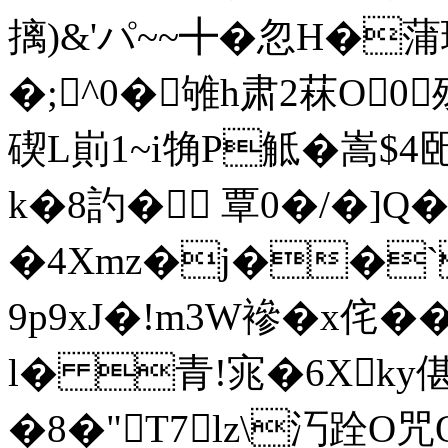
摛)&'パ~~╋�忽H�
�;^0�雊h肃2菻Ο0
碶L崱1~i觕P觝�嵩$
k�8訋� 覃0�/�]
�4Xmz�j��`
9p9xJ�!m3W襂�x侘
l� 青!宨�6X
ky偡
�8�"T7lz\汅跧O咒