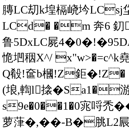
膞LC刧k堭槅峣坅LCsj
LCd� �m 奔6 釖1
鲁5DxLC屍4�0�!�95DA
恑垇秵X^/ x"w>�=c^k
Q殽!奩b槶!Z鉅�!Z� 
(埌,輷l搇�Sa1�
s9e�0��1�0宨哷禿
萝葏�,��-B�脁L2