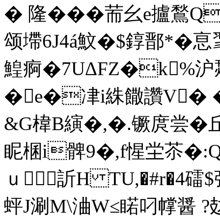
� 隆���荋幺e攎鶖Q
颂墆6J4á魰�$錞鄑*� 恴
鰉痾�7UΔF
Z�k%沪
�e�冿i絑饊讚V� �7
&G椲B縯�,�.镢庹尝�丘
眤棞i髀9�,f惺坣苶�:Q
ｕ訢H TU,�#r�4礌
蚲J涮M\浀W≤睰叼幥醤 