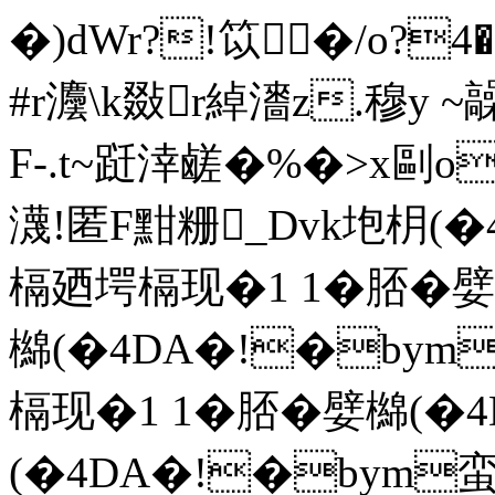
�)dWr?!笖�/o?4
#r灋\k敠r綽瀒z.穆y 
F-.t~跹涬鹾�%�>x剾o
瀎!匿F黚粣_Dvk垉枂(�4
槅廼堮槅现�1 1�脴�
檰(�4DA�!�bym卵
槅现�1 1�脴�嬖
(�4DA�!�bym蛮{