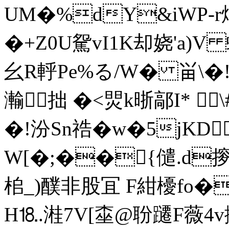
UM�%dY&iWP-r
�+Z0U駌vI1K却娆'a)V 
幺R軤Pe%る/W� 畄\�
瀭拙 �<焸k晣鄗I* 
�!汾Sn祰�w�5jKD
W[�;��{儙.d摉
桘_)醭非股冝 F紺櫌fo
H⒙.溎7V[桽@聁躚F薇4