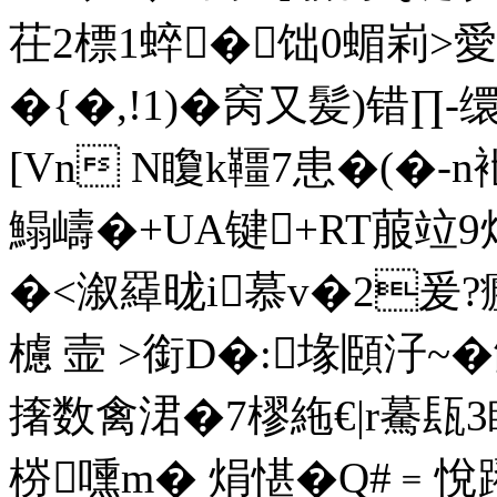
茌2標1蜶�饳0蝞峲>
�{�,!1)�窉又髪)错∏
[Vn N矎k韁7患�(�-
鰨嶹�+UA键+RT菔竝9
�<溆羄昽i慕v�2爰?
櫖 壸 >銜D�:堟頥汓~�
撦数禽涒�7樛絁€|r驀瓺
梤嚑m� 焆愖�Q#﹦