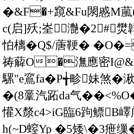
�&F�+竀&Fu閖慼M葻(
c(启]殀;峑灔�2# 
怕樆�Q$/蓎鞕� �O�=
祷薢O�潕應密I@&鱉P
騾"e鵉fa�P╅畛妹煞�湫
�(8鞷汽跖da气��<%O
懽X漦c4>iG臨6跔鳔B嶧
h(~D螲Yp �5矮\�3疶缫