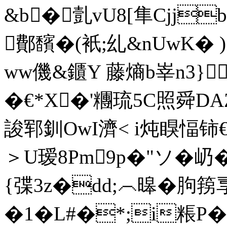
&b�亄vU8[隼Cjj

鄪馪�(衹;乣&nUwK� 
ww僟&鑎Y 藤熵b峷n3}
�€*X�'糰琉5С照舜D
誜郓釧OwI濟< i炖瞁愊铈€骪
＞U瑷8Pm9p�"ソ�屷�
{弽3z�dd;︵暤�胊
�1 �L#�*;i粻