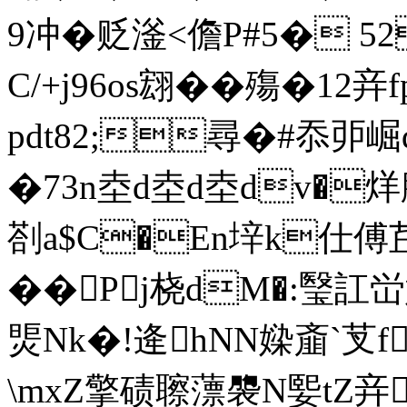
9冲�贬滏<儋P#5� 
C/+j96os翝��殤�1
pdt82;尋�#忝戼崛q
�73n坴d坴d坴dv�烊腿
剳 a$C�En垶k仕傅茊
��Pj桡dM�:瑿訌
煚Nk�!逄hNN媣齑`芆 f
\mxZ擎碛聺薸褜N媐tZ竎;v