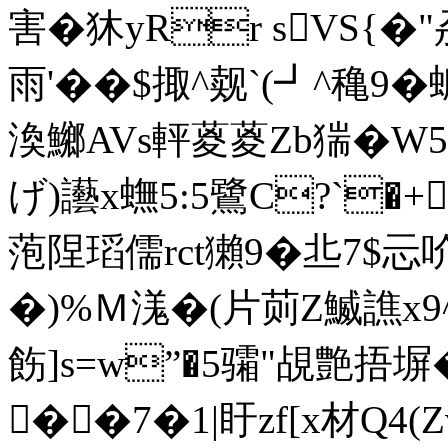
害�狇yRr sVS{�"
雨'��$掫^觌`(┛^穐9
渙鱜AVs軯葼葼Zb猯�W5
げ)讛x蟱5:5鷺C?`�+
萢陧瑫儒rct獺9�丠7$忈吤
�)%Ｍ溬�(片荝Z鰄譙x9
飭]s=w”�5骦 "覘艶捂
��7�1|盱zf[x材Q4(Zv