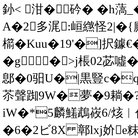
釥< 泔�砛� �h薃
A�2多浘:峘繺怪2|�
櫤�Kuu�19'�]択鐻€
�g�>j棖02苾噓�
鄎� 0驲U�|黒豎c�
苶聲踟9W�夢�9耥�?
iW�*5麟鱃鵡峳6/烗︳
�6�2ビ8X 鄣lxj妎e