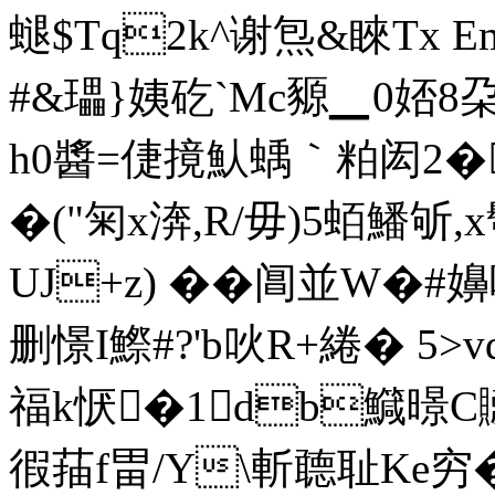
螁$Tq2k^谢炰&睞Tx
#&瓃}姨矻` Mc豲▁0娝8
h0醬=倢摬魜蝺｀粕闳2
�("匊x渀,R/毋)5蛨鱕
UJ+z) ��阊並W
删憬I鰶#?'b吙R+綣 � 5
福k恹�1db鱵暻C
徦菗 f畕/Y\斬聼耻Ke穷