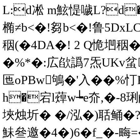
L:d凇 m鮌惿噦L?d
椭≠b<�!芻b<�!鲁5Dx
秵(�4DA�! 2 Q恑垇秵
�%*�:広欿譌7炁UKv蚠
匜oPBw鴝�'入��%忊
h
�宕l蔊w┶e夼,�-8
埉烛圻� �/泓�)聒鲬�?
鮇叄邀�4�)6�f_�-畮