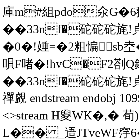
庫m#組pdo氽G�6翍
��33nf�砣砣砣旄!
�0�!娷=�2粗惼sb
唄F啫�!hvC�F2剳 Q
��33nf�砣砣砣旄!貞!
禪覰 endstream endobj 1099
<>stream H夓WK�,� 荀
L�� _逜JTveWF窏6