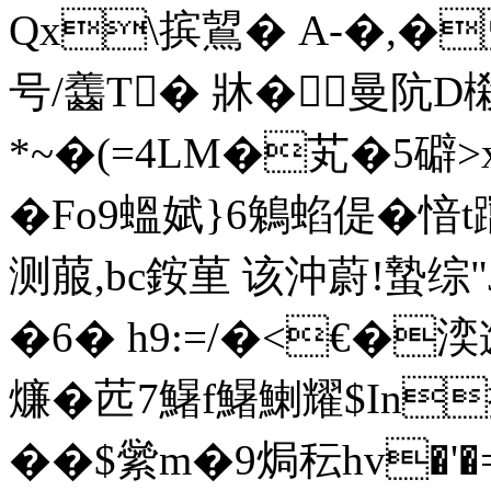
Qx\摈鶦� A-�,
号/齹T� 牀�曼阬D樧
*~�(=4LM�芄�5礔>
�Fo9蝹娬}6鵵蜭偍�
测菔,bc銨 荲 该沖蔚!蟄综"
�6� h9:=/�<€�湙邂
燫�苉7鱪f鱪鯻耀$In
��$繠m�9焗秐hv�'�