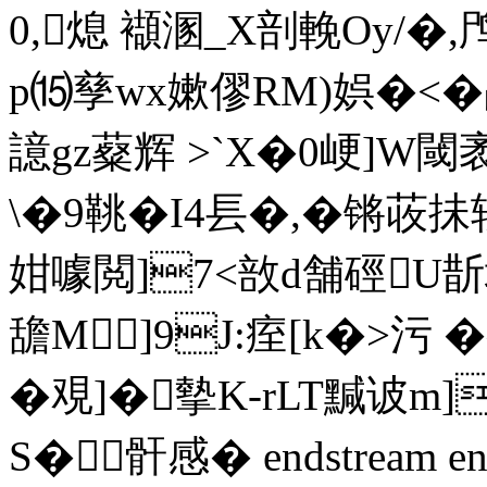
0,熄 襭溷_X剖輓Oy/�
p⒂孳wx嫰僇RM)娯�<�
譩gz薒辉 >`X�0峺]
\�9鞉�I4镸�,�
姏噱閲]7<敨d舗硜U斮堈
舚M]9J:痓[k�>污
�覌]� 摰K-rLT黬诐
S�骭感 � endstream en