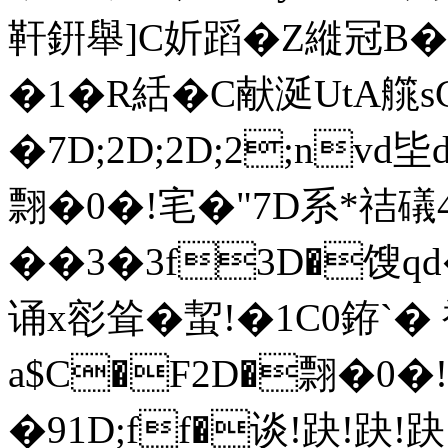
靬銒舉]C妡蹈�Z縰冠B�7
�1�R絬�C献涎UtA艞sC死
�7D;2D;2D;2;nv
翲�0�!宒�"7D系*祮礒4
��3�3f3D�馊 
诵x彮耸�蛪!�1C0銌`� 褞 
a$C�F2D�翲�0�!宒
�91D;ff�谈!趹!趹!趹!