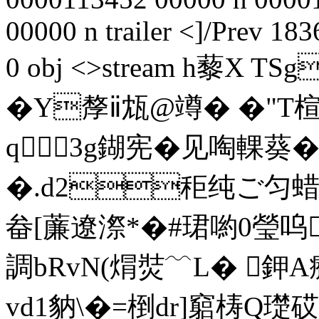
00000 n trailer <
]/Prev 18
0 obj <>stream h藜X TS
�Y孷ⅱ瓭@竴� �
q∮3g鍸宪� 见啕輠葵�
�.d2秬纯ご匀蜡
畚[薕遼漈*�#珺喲0瑩呜
調bRvN(焨焋﹋L� 鉀
vd1豽\�=椡dr]竆梼Q璴砹