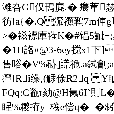
滩叴G仅鳱麂.� 癢莗
彷!a{�.Q溛禷鷨7m
>�禌褾庫皠K�#锠5齜+;
�1H詻#@3-6ey搅x1下]
售唂�V%硳]謊祪.a鉽劊
癉!Ri缲,(觨俆R2q Y
FQq:C龖r劾@H氞6I`則L�
睲%糭拵y_棬e偿q�+�