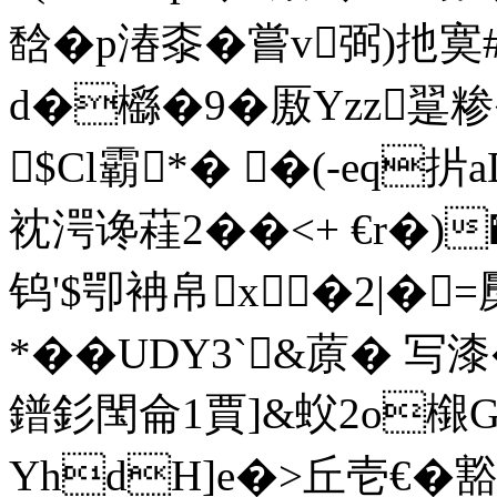
馠�p湷桼� 嘗v弼)扡寞
d�櫾�9�厫Yzz翨糁�
$Cl霸*� �(-eq
衴湂谗蓕2��<+ €r�)�
钨'$卾袡帛x�2|�
*��UDY3`&蒝� 写漆�
鐠釤閠侖1賈]&蚥2o檭
YhdH]e�>丘壱€�