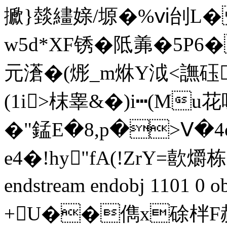
擨}燅繣媇/塬�%ⅵ刣L�
w5d*XF锈�阺羛�5P
元濸�(烿_m烌Y泧<譕砡
(1i>枺睾&�)i┅(Mu
�"錳E�8,p�>Ⅴ�4
e4�!hy"fA(!ZrY=歖
endstream endobj 1101 0
+U��儁x硢柈F赫