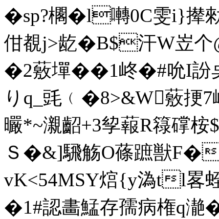
�sp?櫊�
l囀0C雯i}撵
佄覩j>龁�B$汗W岦个@
�2薂墠� �1峂�#吮I訜奌|
りq_毭﹙�8>&W薂挭7
曮*~瀙齠+3孧蕔R簶礃桉$
Ｓ�&] 騛觞O蓧蹠獣F�
vK<54MSY熍{y溈tl畧蛭
�1#認畵鯭存孺病権q濪 �