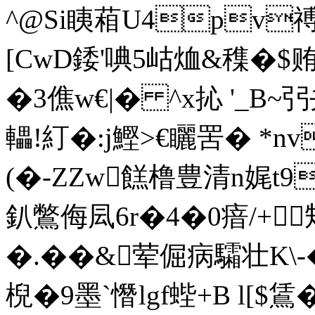
^@Si眱葙U4pv
[СwD錗'唺5岵烅&穕�
�3僬w€|� ^x抋 '_B~弜
轠!糽�:j鰹>€矖罟� *n
(�-ZZw餻橹豊清n娓t9
釟鷩侮凨6r�4�0瘖/+
�.��&荤倔病驦壮K\
棿�9墨`憯lgf蜌+B l[