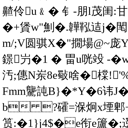
齄伶u﹠� 钅-朋l茂闺:
�+賲w"魝�.韡鞃迼j�
m/;V圆骐X�"撊場@~庞
鐛屶�1 � 畕u咣竐 -�
汚;僡N岽8e斀啥�橖!
Fmm驡訰B}�*Y�6讳J�
b ?礭=湺炯x堙郫+萁
筼:�1}j4$�e衔e籚