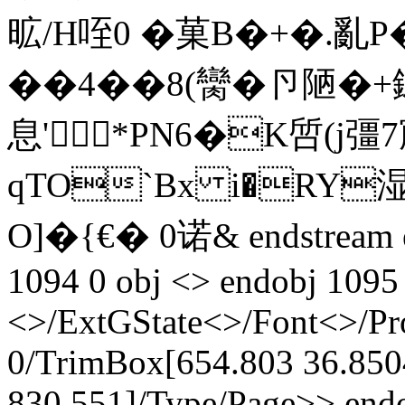
昿/H咥0 �菓B�+�.
��4��8(臠�卪陋�
息'*PN6�K啠(j彊
qTO`Bx i�RY湿
O]�{€� 0诺& endstream 
1094 0 obj <> endobj 1095 
<>/ExtGState<>/Font<>/Pr
0/TrimBox[654.803 36.850
830.551]/Type/Page>> endo