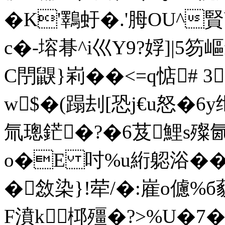
�K'鸅虶�.'胟OU^賢
c�-塎朞^i巛Y9?娐]|5笏
C閅鼳}峲��<=q惦# 3
w$�(蹋刦[恐j€u怒�6
氚璁鋩�?�6芨鯉s殩
o�E 吋%u絎躵浴��
�敜染}!荦/�:嵟o儢%
F濆
k桏殭�?>%U�7