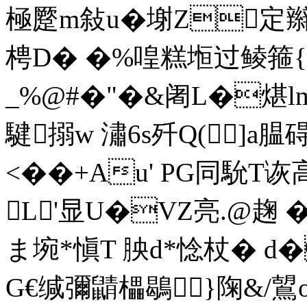
極蹷m敍u�塮Z定辮
梬D� �%喤糕堩过鲮箍{
_%@#�"�&阇L�煁l
騝搦w 潚6s歼Q(]a
腽
<��+Au' PG同馻T
L'显U�VZ亮.@趜
ま埦*愼T 胦d*惗杖� d�
G€缄彌鼱櫑鶡}陱&/鶦