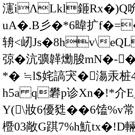
瀗iΛLkl鉔Rx�)
uA�.B彡�*6暐扩f�=
辀<屻Js�8hv\eQL
弶�沆彍韚爋脧mN�-�'
*� ≒l$姹謞宊�漡汞桩
h5a q礬p诊Xn�!*介E
Y(\妝6優甤��6馌%
櫭03敞G踑7%h魧tx�!D